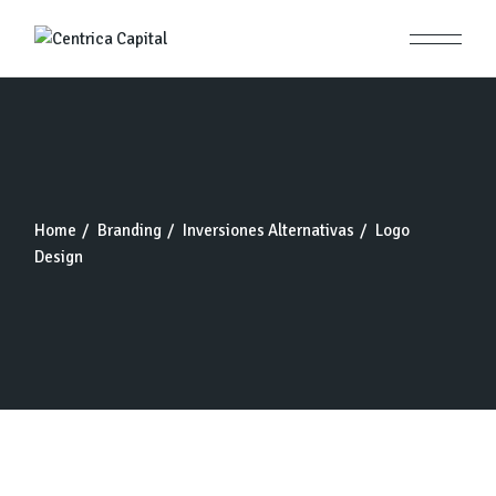
Skip
to
the
content
Home
Branding
Inversiones Alternativas
Logo
Design