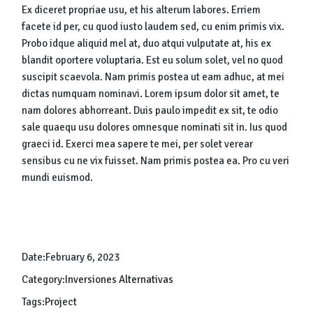
Ex diceret propriae usu, et his alterum labores. Erriem
facete id per, cu quod iusto laudem sed, cu enim primis vix.
Probo idque aliquid mel at, duo atqui vulputate at, his ex
blandit oportere voluptaria. Est eu solum solet, vel no quod
suscipit scaevola. Nam primis postea ut eam adhuc, at mei
dictas numquam nominavi. Lorem ipsum dolor sit amet, te
nam dolores abhorreant. Duis paulo impedit ex sit, te odio
sale quaequ usu dolores omnesque nominati sit in. Ius quod
graeci id. Exerci mea sapere te mei, per solet verear
sensibus cu ne vix fuisset. Nam primis postea ea. Pro cu veri
mundi euismod.
Date:
February 6, 2023
Category:
Inversiones Alternativas
Tags:
Project